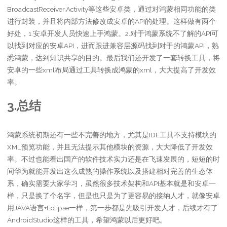
BroadcastReceiver,Activity等这些安卓类，通过对鸿蒙相同功能的类
进行封装，并且将内部方法修改成安卓的API的处理。这样做有两个
好处，1.安卓开发人员快速上手鸿蒙。2.对于鸿蒙系统不了解的API可
以找到对应的安卓API，进而跟进兼容层源码找到对于的鸿蒙API，熟
悉鸿蒙，达到知识共享的目的。最后我们还开发了一套转换工具，将
安卓的一些xml布局通过工具转换成鸿蒙的xml，大大提高了开发效
率。
3.总结
鸿蒙系统初期还有一些不完善的地方，尤其是IDE工具不支持模块的
XML预览功能，并且无法提示其他模块的资源，大大降低了开发效
率。不过也能看出国产的软件技术实力还是在飞速发展的，短短的时
间华为就能开发出这么成熟的操作系统以及搭建相对完善的生态体
系，确实需要大家学习，虽然很多技术架构和API基本就是和安卓一
样，只是换了个名字，但是也只是为了更容易的接纳人才，就像安卓
用JAVA语言+Eclipse一样，第一步都是先吸引开发人才，后续才有了
AndroidStudio这样的工具，希望鸿蒙以后更好吧。