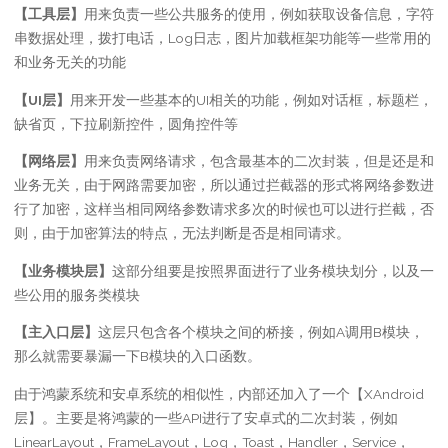
【工具层】
用来负责一些公共服务的使用，例如获取设备信息，字符
串数据处理，拨打电话，Log日志，图片加载框架功能等一些常用的
和业务无关的功能
【UI层】
用来开发一些基本的UI相关的功能，例如对话框，标题栏，
缺省页，下拉刷新控件，圆角控件等
【网络层】
用来负责网络请求，包含最基本的二次封装，但是还是和
业务无关，由于网路需要加密，所以通过拦截器的形式将网络参数进
行了加密，这样当相同网络参数请求多次的时候也可以进行拦截，否
则，由于加密算法的特点，无法判断是否是相同请求。
【业务模块层】
这部分组要是按照界面进行了业务模块划分，以及一
些公用的服务类模块
【主入口层】
这层只包含各个模块之间的桥接，例如A调用B模块，
那么就需要暴漏一下B模块的入口函数。
由于鸿蒙系统和安卓系统的相似性，内部还加入了一个【XAndroid
层】。主要是将鸿蒙的一些API进行了安卓式的二次封装，例如
LinearLayout，FrameLayout，Log，Toast，Handler，Service，