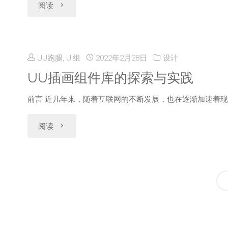
"IP
阅读
从
时
库"
吉
0
捕
祥
到
捉》
UU跑腿, UI组
2022年2月28日
设计
物
1"
UU插画组件库的探索与实践
设
U
前言 近几年来，随着互联网的不断发展，也在逐渐加速着现
计
宝
"UU
阅读
方
设
插
案
计
画
探
指
组
索
南"
件
与