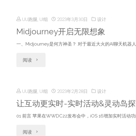
应
助
体
用
UU跑腿, UI组
2023年3月30日
设计
你
验
落
Midjourney开启无限想象
打
度
地
一、Midjourney是何方神圣？ 对于最近大火的AI聊天机器人
造
量
探
"Midjourney
阅读
独
衡:
索"
开
特
用
启
品
UU跑腿, UI组
2023年2月28日
设计
户
无
让互动更实时-实时活动&灵动岛
牌
行
限
01 前言 苹果在WWDC22发布会中，iOS 16增加实时活动
氛
为
想
围"
"让
阅读
监