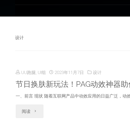
设计
UU跑腿, UI组
2023年11月7日
设计
节日换肤新玩法！PAG动效神器
一、前言 现状 随着互联网产品中动效应用的日益广泛，动
"节
阅读
日