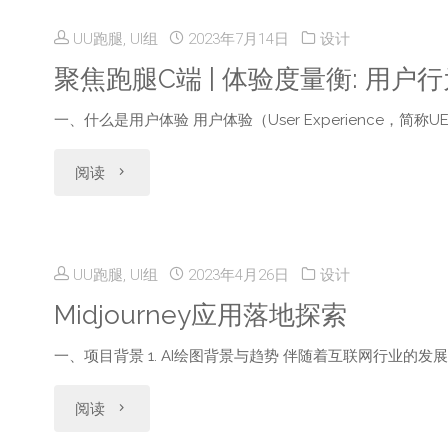
换
UU跑腿, UI组
2023年7月14日
设计
肤
聚焦跑腿C端 | 体验度量衡: 用户
新
一、什么是用户体验 用户体验（User Experience，简称
玩
"聚
阅读
法！
焦
PAG
跑
UU跑腿, UI组
2023年4月26日
设计
动
腿
Midjourney应用落地探索
效
C
一、项目背景 1. AI绘图背景与趋势 伴随着互联网行业的发
神
端
"Midjourney
阅读
器
|