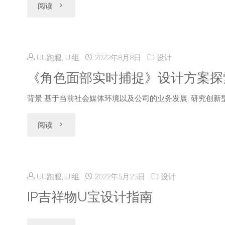
"「万
阅读
灵
营
象
动
销
模
UU跑腿, UI组
2022年8月8日
设计
岛
设
图」
《角色面部实时捕捉》设计方案探
探
计
模
背景 基于当前社会媒体环境以及公司的业务发展, 研究创新型直
索
的
板
"《角
阅读
实
品
设
色
践"
牌
计
面
UU跑腿, UI组
2022年5月25日
设计
感-3D
中
部
IP吉祥物U宝设计指南
素
心
实
材