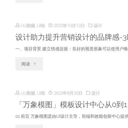
象"
互
控
动
篇"
UU跑腿, UI组
2022年10月12日
设计
更
设计助力提升营销设计的品牌感-3
实
一、项目背景 建立情感连接：良好的视觉形象可以使用户唤
时-
"设
阅读
实
计
时
助
UU跑腿, UI组
2022年8月30日
设计
活
力
「万象模图」模板设计中心从0到1
动
提
01 前言 万象模图是由UI设计主导，前端和效能创新中心
&
升