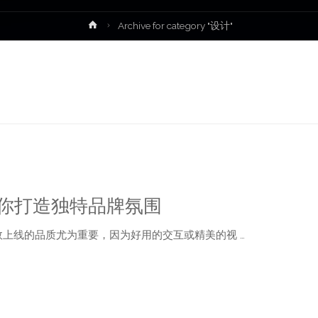
首
Archive for category "设计"
页
助你打造独特品牌氛围
效上线的品质尤为重要，因为好用的交互或精美的视 …