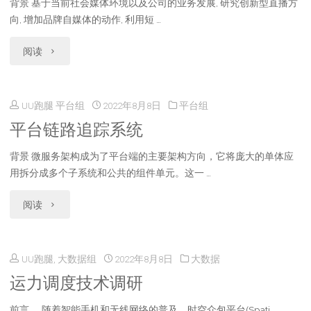
背景 基于当前社会媒体环境以及公司的业务发展, 研究创新型直播方
板
向, 增加品牌自媒体的动作, 利用短 …
设
"《角
阅读
计
色
中
UU跑腿 平台组
2022年8月8日
平台组
面
心
平台链路追踪系统
部
从
背景 微服务架构成为了平台端的主要架构方向，它将庞大的单体应
实
用拆分成多个子系统和公共的组件单元。这一 …
0
时
"平
阅读
到
捕
台
1"
捉》
UU跑腿, 大数据组
2022年8月8日
大数据
链
设
运力调度技术调研
路
计
前言 随着智能手机和无线网络的普及，时空众包平台(Spati …