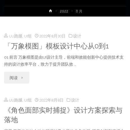
首
2022
8 月
页
UU跑腿, UI组
2022年8月30日
设计
「万象模图」模板设计中心从0到1
01 前言 万象模图是由UI设计主导，前端和效能创新中心提供技术支
持的设计效率平台，致力于提升团队效 …
"「万
阅读
象
UU跑腿, UI组
2022年8月8日
设计
模
《角色面部实时捕捉》设计方案探索与
图」
落地
模