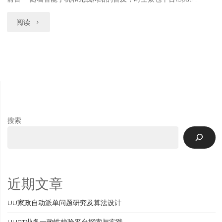
追
方
"运
阅读
踪
案
力
系
探
调
统"
索
度
与
技
落
术
搜索
地"
调
研"
近期文章
UU家政自动派单问题研究及算法设计
UUPT业务一致性校验平台探索与实践