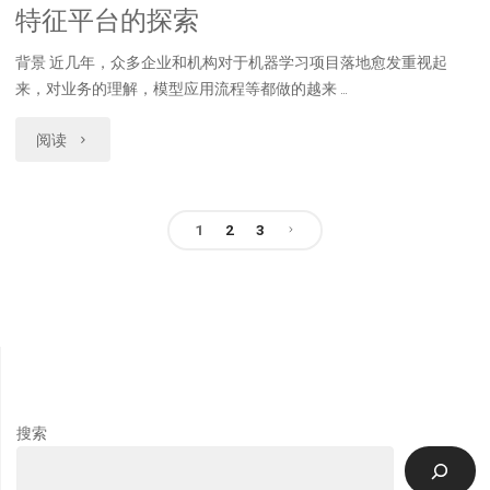
索
特征平台的探索
度
与
背景 近几年，众多企业和机构对于机器学习项目落地愈发重视起
技
来，对业务的理解，模型应用流程等都做的越来 …
落
术
"特
地"
阅读
调
征
研"
平
1
2
3
文
台
的
章
探
导
索"
航
搜索