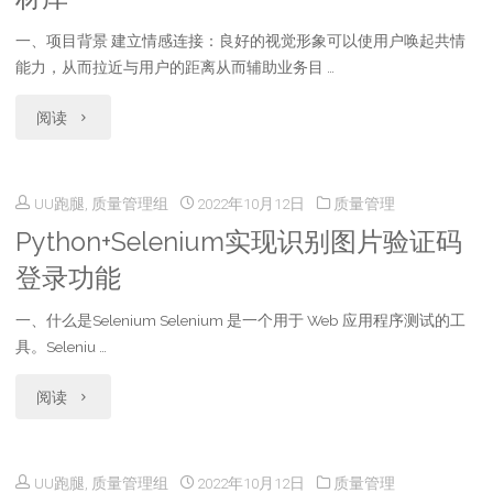
目
一、项目背景 建立情感连接：良好的视觉形象可以使用户唤起共情
架
能力，从而拉近与用户的距离从而辅助业务目 …
构】
"设
阅读
之
计
项
UU跑腿, 质量管理组
2022年10月12日
质量管理
助
目
Python+Selenium实现识别图片验证码
力
登录功能
搭
提
建
一、什么是Selenium Selenium 是一个用于 Web 应用程序测试的工
升
具。Seleniu …
和
营
"Python+Selenium
阅读
代
销
实
码
设
UU跑腿, 质量管理组
2022年10月12日
质量管理
现