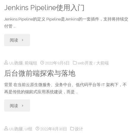
规
计
Jenkins Pipeline使用入门
识
范"
的
Jenkins Pipeline的定义 Pipeline是Jenkins的一套插件，支持将持续交
别
付管 …
品
图
"Jenkins
阅读
牌
片
Pipeline
感-3D
验
UU跑腿, 前端组
2022年9月6日
web开发
/
大前端
使
素
证
后台微前端探索与落地
用
材
码
背景 在当前云原生微服务、业务中台、低代码平台等 IT 架构下，不
入
库"
再是传统的烟囱式应用系统建设，而是 …
登
门"
录
"后
阅读
功
台
能"
UU跑腿, UI组
2022年8月30日
设计
微