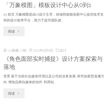
「万象模图」模板设计中心从0到1
前
01 前言 万象模图是由UI设计主导，前端和效能创新中心提供技术支
端
持的设计效率平台，致力于提升团队效 …
探
"「万
阅读
索
象
与
UU跑腿, UI组
2022年8月8日
设计
模
落
《角色面部实时捕捉》设计方案探索与
图」
地"
落地
模
背景 基于当前社会媒体环境以及公司的业务发展, 研究创新型直播方
板
向, 增加品牌自媒体的动作, 利用短 …
设
"《角
阅读
计
色
中