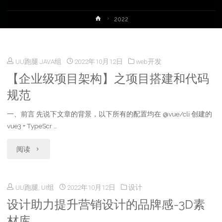
首
2022
页
UU跑腿 JAVA组
2022年10月12日
web开发
【企业级项目架构】之项目搭建和代码
规范
一、前言 先说下文章的背景，以下所有的配置均在 @vue/cli 创建的
vue3 + TypeScr …
"【企
阅读
业
UU跑腿, UI组
2022年10月12日
设计
级
设计助力提升营销设计的品牌感-3D素
项
材库