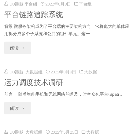
UU跑腿 平台组
2022年8月8日
平台组
面
心
平台链路追踪系统
部
从
背景 微服务架构成为了平台端的主要架构方向，它将庞大的单体应
实
用拆分成多个子系统和公共的组件单元。这一 …
0
时
"平
阅读
到
捕
台
1"
捉》
UU跑腿, 大数据组
2022年8月8日
大数据
链
设
运力调度技术调研
路
计
前言 随着智能手机和无线网络的普及，时空众包平台(Spati …
追
方
"运
阅读
踪
案
力
系
探
UU跑腿, 大数据组
2022年5月25日
大数据
调
统"